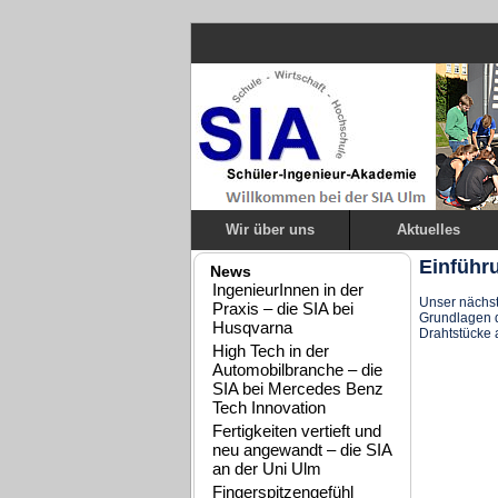
Wir über uns
Aktuelles
Einführ
News
IngenieurInnen in der
Unser nächst
Praxis – die SIA bei
Grundlagen d
Husqvarna
Drahtstücke a
High Tech in der
Automobilbranche – die
SIA bei Mercedes Benz
Tech Innovation
Fertigkeiten vertieft und
neu angewandt – die SIA
an der Uni Ulm
Fingerspitzengefühl